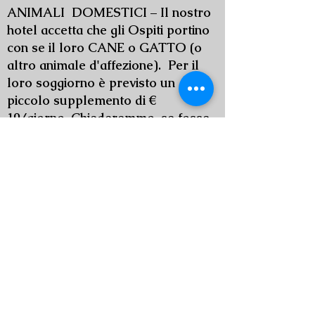
ANIMALI DOMESTICI – Il nostro
hotel accetta che gli Ospiti portino
con se il loro CANE o GATTO (o
altro animale d'affezione). Per il
loro soggiorno è previsto un
piccolo supplemento di €
10/giorno. Chiederemmo, se fosse
possibile, di evitare di lasciarli
incustoditi nelle camere e questo
soprattutto per consentire al
personale di servizio di svolgere
adeguatamente le proprie attività.
Attenzione però che gli animali, per
ordinanza della Capitaneria di
Porto di Venezia, non sono
ammessi sulla spiaggia attrezzata
(...fra ombrelloni e lettini, per
intenderci!!) e comunque sono