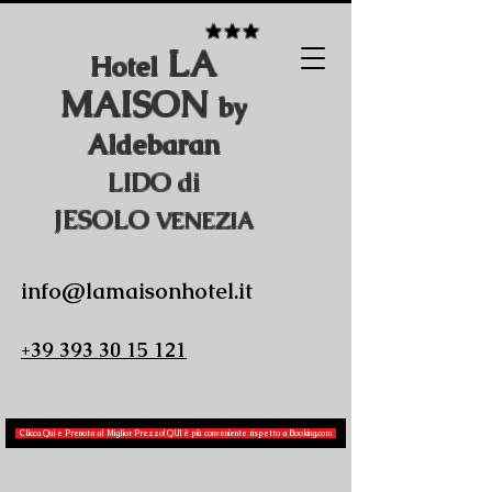
★★★
LA
Hotel
MAISON
by
Aldebaran
LIDO di
JESOLO
VENEZIA
info@lamaisonhotel.it
+39 393 30 15 121
Clicca Qui e Prenota al Miglior Prezzo! QUI è più conveniente rispetto a Booking.com